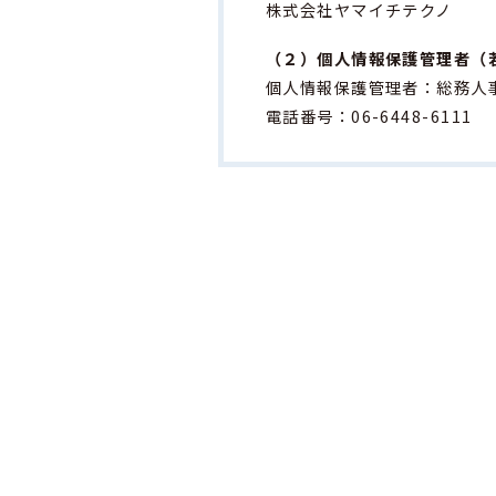
株式会社ヤマイチテクノ
（２）個人情報保護管理者（
個人情報保護管理者：総務人
電話番号：06-6448-6111
（３）個人情報の利用目的
当社は、お問い合わせフォー
1、お問い合わせ、ご
2、お見積りの作成お
3、商品、サービスに
4、商品、サービスの
5、ご注文、お取引等
6、代金の請求および
7、お問い合わせ内容
8、商品、サービスの
9、その他、上記利用