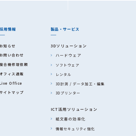
について
様のご同意なく個人情報を第三者に提供することはありません。
は財産の保護のために必要がある場合であって、本人の同意を得
採用情報
製品・サービス
は児童の健全な育成の推進のために特に必要がある場合であって
3Dソリューション
お知らせ
地方公共団体又はその委託を受けた者が法令の定めの事務を遂行
お問い合わせ
ハードウェア
って、本人の同意を得ることによって当該事務の遂行に支障を及ぼ
複合機修理依頼
ソフトウェア
託について
オフィス通販
レンタル
範囲内において、個人情報を当社の業務委託先などに委託する場
Live Office
3D計測 / データ加工・編集
いると認められる委託先を選定し、秘密保持契約において個人情
サイトマップ
洩防止に必要な事項を取決め、適切な管理を実施させます。委託
3Dプリンター
情報のみとし、また利用範囲もその業務遂行範囲に限定します。
ICT活用ソリューション
った場合に生じる結果
紙文書の効率化
です。個人情報に関する情報の一部をご提供いただけない場合は
情報セキュリティ強化