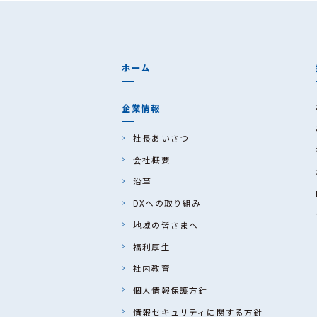
（４）個人情報の第三者提供
当社は以下の場合を除きお客
1、法令に基づく場合
2、人の生命、身体又
ホーム
3、公衆衛生の向上又
難であるとき
企業情報
4、国の機関もしくは
要がある場合であ
社長あいさつ
会社概要
（５）個人情報の取扱いの委
当社では、正当な利用目的の
沿革
個人情報を適切に取り扱って
DXへの取り組み
によりお客様の個人情報の漏
地域の皆さまへ
行に必要となる最低限の個人
福利厚生
（６） 個人情報を与えなか
社内教育
個人情報を与えることは任意
個人情報保護方針
きない可能性があります。
情報セキュリティ
に関する方針