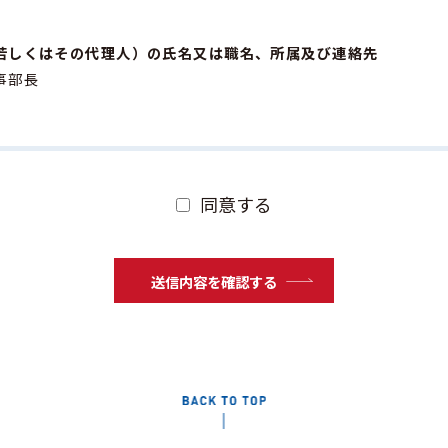
若しくはその代理人）の氏名又は職名、所属及び連絡先
事部長
ムを通じて取得した個人情報を、次の目的のために利用いたしま
相談、ご要望等への対応および回答のため
同意する
よび送付のため
関する情報提供、ご提案およびご案内のため
提供、保守、サポート対応のため
に関する連絡および各種手続きのため
回収のため
の確認、記録および管理のため
品質向上および業務改善のため
目的に付随する業務の遂行のため