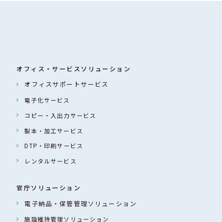
ることが困難であるとき
、本人の同意を得ることが困
オフィス・サービス
ソリューション
することに対して協力する必
オフィスサポートサービス
すおそれがあるとき
電子化サービス
コピー・入出力サービス
合があります。その際には、
製本・加工サービス
報の適正管理・機密保持など
DTP・印刷サービス
する個人情報は当該業務の遂
レンタルサービス
官庁ソリューション
、お問い合わせ内容に回答で
電子納品・保管管理ソリューション
施設維持管理ソリューション