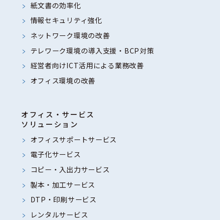
護のために必要がある場合で
紙文書の効率化
あって、本人の同意を得るこ
情報セキュリティ強化
とが困難であるとき
ネットワーク環境の改善
3、公衆衛生の向上又は児童の健
テレワーク環境の導入支援・BCP対策
全な育成の推進のために特に
経営者向けICT活用による業務改善
必要がある場合であって、本
オフィス環境の改善
人の同意を得ることが困難で
あるとき
オフィス・サービス
4、国の機関もしくは地方公共団
ソリューション
体又はその委託を受けた者が
オフィスサポートサービス
法令の定めの事務を遂行する
電子化サービス
ことに対して協力する必要が
コピー・入出力サービス
ある場合であって、本人の同
製本・加工サービス
意を得ることによって当該事
DTP・印刷サービス
務の遂行に支障を及ぼすおそ
レンタルサービス