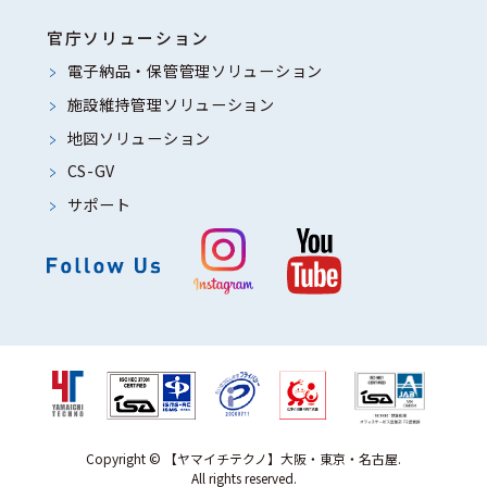
れがあるとき
官庁ソリューション
（５）個人情報の取扱いの委託につい
電子納品・保管管理ソリューション
て
施設維持管理ソリューション
当社では、正当な利用目的の範囲内に
地図ソリューション
おいて、個人情報を当社の業務委託先
CS-GV
などに委託する場合があります。その
サポート
際には、個人情報を適切に取り扱って
いると認められる委託先を選定し、秘
密保持契約において個人情報の適正管
理・機密保持などによりお客様の個人
情報の漏洩防止に必要な事項を取決
め、適切な管理を実施させます。委託
する個人情報は当該業務の遂行に必要
となる最低限の個人情報のみとし、ま
Copyright © 【ヤマイチテクノ】大阪・東京・名古屋.
All rights reserved.
た利用範囲もその業務遂行範囲に限定