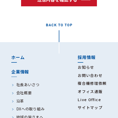
（３）個人情報の利用目的
当社は、お問い合わせフォームを通じ
て取得した個人情報を、次の目的のた
めに利用いたします。
1、お問い合わせ、ご相談、ご要
望等への対応および回答のた
め
ホーム
採用情報
2、お見積りの作成および送付の
ため
お知らせ
企業情報
3、商品、サービスに関する情報
お問い合わせ
提供、ご提案およびご案内の
複合機修理依頼
社長あいさつ
ため
オフィス通販
会社概要
4、商品、サービスの提供、保
Live Office
沿革
守、サポート対応のため
サイトマップ
DXへの取り組み
5、ご注文、お取引等に関する連
地域の皆さまへ