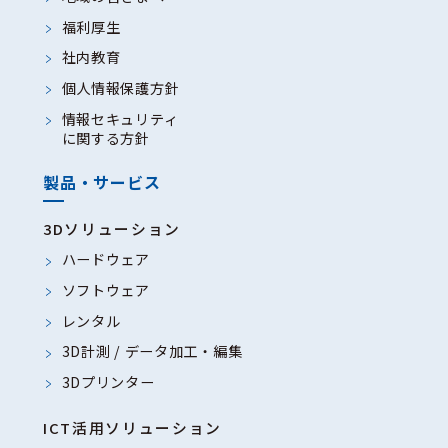
絡および各種手続きのため
福利厚生
6、代金の請求および回収のため
社内教育
7、お問い合わせ内容の確認、記
個人情報保護方針
録および管理のため
情報セキュリティ
8、商品、サービスの品質向上お
に関する方針
よび業務改善のため
製品・サービス
9、その他、上記利用目的に付随
する業務の遂行のため
3Dソリューション
ハードウェア
（４）個人情報の第三者提供について
ソフトウェア
当社は以下の場合を除きお客様のご同
レンタル
意なく個人情報を第三者に提供するこ
3D計測 / データ加工・編集
とはありません。
3Dプリンター
1、法令に基づく場合
2、人の生命、身体又は財産の保
ICT活用ソリューション