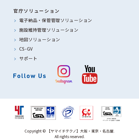
れがあるとき
官庁ソリューション
（５）個人情報の取扱いの委託につい
電子納品・保管管理ソリューション
て
施設維持管理ソリューション
当社では、正当な利用目的の範囲内に
地図ソリューション
おいて、個人情報を当社の業務委託先
CS-GV
などに委託する場合があります。その
サポート
際には、個人情報を適切に取り扱って
いると認められる委託先を選定し、秘
密保持契約において個人情報の適正管
理・機密保持などによりお客様の個人
情報の漏洩防止に必要な事項を取決
め、適切な管理を実施させます。委託
する個人情報は当該業務の遂行に必要
となる最低限の個人情報のみとし、ま
Copyright © 【ヤマイチテクノ】大阪・東京・名古屋.
All rights reserved.
た利用範囲もその業務遂行範囲に限定