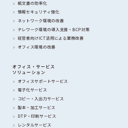
護のために必要がある場合で
紙文書の効率化
あって、本人の同意を得るこ
情報セキュリティ強化
とが困難であるとき
ネットワーク環境の改善
3、公衆衛生の向上又は児童の健
テレワーク環境の導入支援・BCP対策
全な育成の推進のために特に
経営者向けICT活用による業務改善
必要がある場合であって、本
オフィス環境の改善
人の同意を得ることが困難で
あるとき
オフィス・サービス
4、国の機関もしくは地方公共団
ソリューション
体又はその委託を受けた者が
オフィスサポートサービス
法令の定めの事務を遂行する
電子化サービス
ことに対して協力する必要が
コピー・入出力サービス
ある場合であって、本人の同
製本・加工サービス
意を得ることによって当該事
DTP・印刷サービス
務の遂行に支障を及ぼすおそ
レンタルサービス