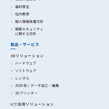
絡および各種手続きのため
福利厚生
6、代金の請求および回収のため
社内教育
7、お問い合わせ内容の確認、記
個人情報保護方針
録および管理のため
情報セキュリティ
8、商品、サービスの品質向上お
に関する方針
よび業務改善のため
製品・サービス
9、その他、上記利用目的に付随
する業務の遂行のため
3Dソリューション
ハードウェア
（４）個人情報の第三者提供について
ソフトウェア
当社は以下の場合を除きお客様のご同
レンタル
意なく個人情報を第三者に提供するこ
3D計測 / データ加工・編集
とはありません。
3Dプリンター
1、法令に基づく場合
2、人の生命、身体又は財産の保
ICT活用ソリューション