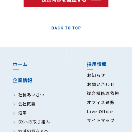
（３）個人情報の利用目的
当社は、お問い合わせフォームを通じ
て取得した個人情報を、次の目的のた
めに利用いたします。
1、お問い合わせ、ご相談、ご要
望等への対応および回答のた
め
ホーム
採用情報
2、お見積りの作成および送付の
ため
お知らせ
企業情報
3、商品、サービスに関する情報
お問い合わせ
提供、ご提案およびご案内の
複合機修理依頼
社長あいさつ
ため
オフィス通販
会社概要
4、商品、サービスの提供、保
Live Office
沿革
守、サポート対応のため
サイトマップ
DXへの取り組み
5、ご注文、お取引等に関する連
地域の皆さまへ