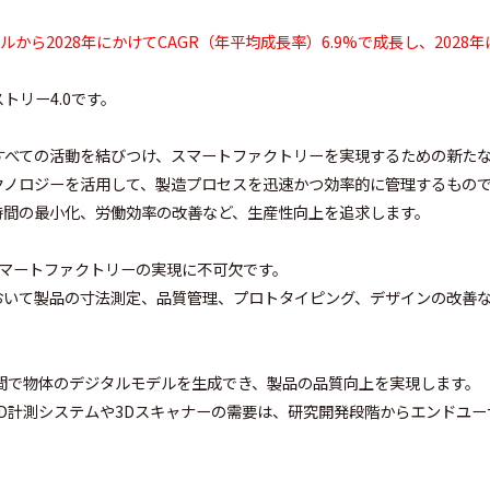
億ドルから2028年にかけてCAGR（年平均成長率）6.9%で成長し、202
トリー4.0です。
すべての活動を結びつけ、スマートファクトリーを実現するための新た
クノロジーを活用して、製造プロセスを迅速かつ効率的に管理するもの
時間の最小化、労働効率の改善など、生産性向上を追求します。
スマートファクトリーの実現に不可欠です。
おいて製品の寸法測定、品質管理、プロトタイピング、デザインの改善
間で物体のデジタルモデルを生成でき、製品の品質向上を実現します。
D計測システムや3Dスキャナーの需要は、研究開発段階からエンドユ