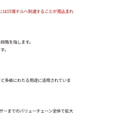
8年には15億ドルへ到達することが見込まれ
な段階を指します。
です。
など多岐にわたる用途に活用されていま
ーザーまでのバリューチェーン全体で拡大